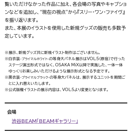
覧いただけなかった作品に加え、各会場の写真やキャプショ
ンなどを追加し、“現在の視点”から『スリー・ワン・ファイヴ』
を振り返ります。
また、本展のイラストを使用した新規グッズの販売も多数予
定しています。
※展示、新規グッズ共に新規イラスト制作はございません。
※白衣装
の等身大パネル展示はVOL.5（原宿）で行った
-プライマルホワイト-
ステージ演出形式ではなく、OSAKA MiX以降で実施した、一体一体
ゆっくりお楽しみいただけるような展示形式となる予定です。
※黒衣装
の等身大パネルは、展示するユニットを期間ご
-プライマルブラック-
とに入れ替えいたします。
※公式版権イラストの展⽰内容は、VOL.5より変更となります。
会場
渋谷BEAM「BEAMギャラリー」